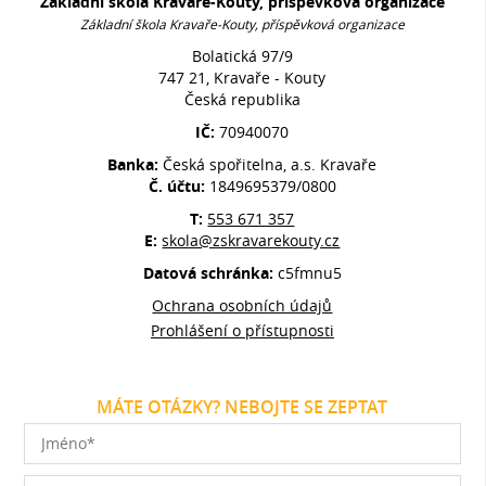
Základní škola Kravaře-Kouty, příspěvková organizace
Základní škola Kravaře-Kouty, příspěvková organizace
Bolatická 97/9
747 21, Kravaře - Kouty
Česká republika
IČ:
70940070
Banka:
Česká spořitelna, a.s. Kravaře
Č. účtu:
1849695379/0800
T:
553 671 357
E:
skola@zskravarekouty.cz
Datová schránka:
c5fmnu5
Ochrana osobních údajů
Prohlášení o přístupnosti
MÁTE OTÁZKY? NEBOJTE SE ZEPTAT