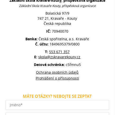
Základní škola Kravaře-Kouty, příspěvková organizace
Základní škola Kravaře-Kouty, příspěvková organizace
Bolatická 97/9
747 21, Kravaře - Kouty
Česká republika
IČ:
70940070
Banka:
Česká spořitelna, a.s. Kravaře
Č. účtu:
1849695379/0800
T:
553 671 357
E:
skola@zskravarekouty.cz
Datová schránka:
c5fmnu5
Ochrana osobních údajů
Prohlášení o přístupnosti
MÁTE OTÁZKY? NEBOJTE SE ZEPTAT